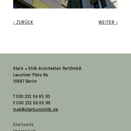
‹ ZURÜCK
WEITER ›
Stark + Stilb Architekten PartGmbB
Lausitzer Platz 8a
10997 Berlin
T 030 232 56 65 00
F 030 232 56 65 99
mail@starkundstilb.de
Startseite
Impressum