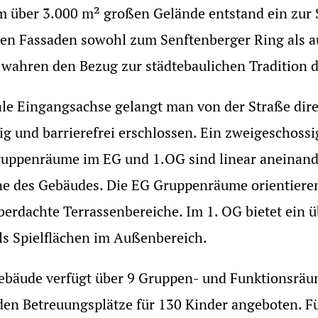
m über 3.000 m² großen Gelände entstand ein zur 
en Fassaden sowohl zum Senftenberger Ring als a
ahren den Bezug zur städtebaulichen Tradition d
ale Eingangsachse gelangt man von der Straße di
ig und barrierefrei erschlossen. Ein zweigeschoss
ruppenräume im EG und 1.OG sind linear aneinande
one des Gebäudes. Die EG Gruppenräume orientiere
berdachte Terrassenbereiche. Im 1. OG bietet ein
s Spielflächen im Außenbereich.
ebäude verfügt über 9 Gruppen- und Funktionsräum
den Betreuungsplätze für 130 Kinder angeboten. Fü