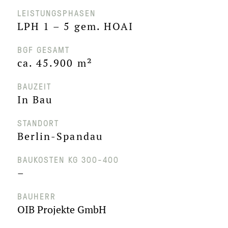
LEISTUNGSPHASEN
LPH 1 – 5 gem. HOAI
BGF GESAMT
ca. 45.900 m²
BAUZEIT
In Bau
STANDORT
Berlin-Spandau
BAUKOSTEN KG 300-400
–
BAUHERR
OIB Projekte GmbH