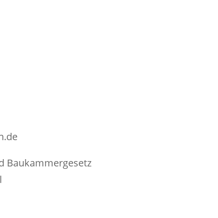
n.de
 und Baukammergesetz
l