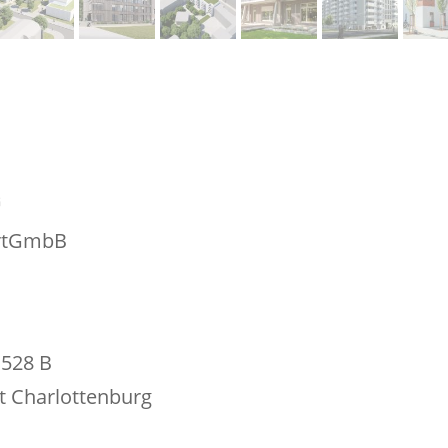
G
PartGmbB
1528 B
ht Charlottenburg